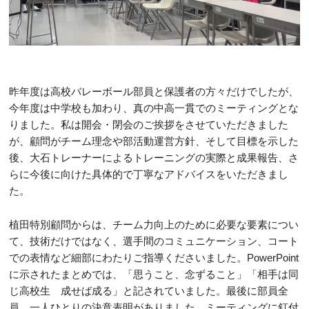
昨年度は高校バレーボール部員と保護者の方々だけでしたが、
今年度は中学校も加わり、真の中高一貫でのミーティングとな
りました。私は開会・閉会のご挨拶をさせていただきました
が、顧問がチーム理念や部活動運営方針、そして目標を示した
後、大石トレーナーによるトレーニングの実際と成果報告、さ
らに今後に向けた具体的で丁寧なアドバイスをいただきまし
た。
植田特別顧問からは、チーム力向上のために必要な要素につい
て、技術だけではなく、選手間のコミュニケーション、コート
での表情など細部にわたりご指導くださいました。PowerPoint
に示されたまとめでは、「思うこと、念ずること」「相手は同
じ高校生 成せば成る」と記されていました。最後に部員全
員、一人ひとりの決意表明がありました。ミーティングに釘付