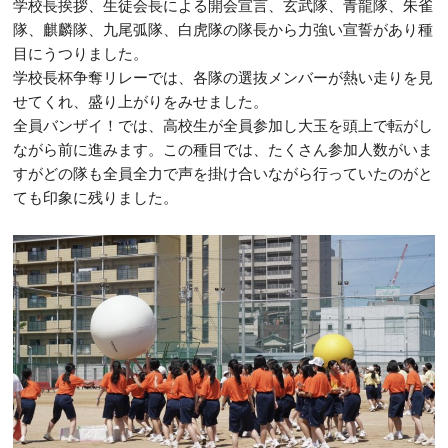
学校長挨拶、生徒会長による開会宣言、玄武隊、青龍隊、朱雀
隊、麒麟隊、九尾弧隊、白虎隊の隊長から力強い宣誓があり種
目にうつりました。
学校長杯争奪リレーでは、各隊の選抜メンバーが熱い走りを見
せてくれ、盛り上がりをみせました。
全員バンザイ！では、高校生が全員参加し大玉を頭上で転がし
ながら前に進みます。この種目では、たくさん参加人数がいま
すがどの隊も全員全力で声を掛け合いながら行っていたのがと
ても印象に残りました。