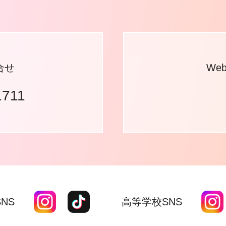
合せ
We
1711
NS
高等学校SNS