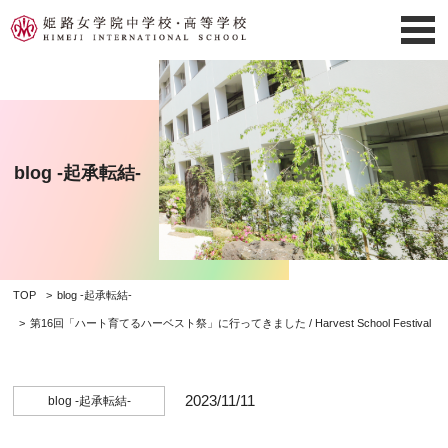
blog -起承転結-
TOP
blog -起承転結-
第16回「ハート育てるハーベスト祭」に行ってきました / Harvest School Festival
2023/11/11
blog -起承転結-