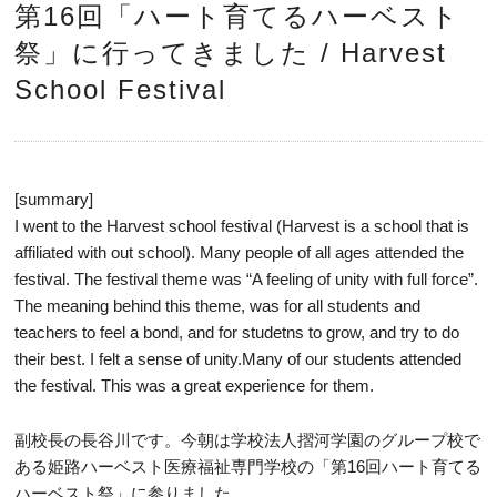
第16回「ハート育てるハーベスト
祭」に行ってきました / Harvest
School Festival
[summary]
I went to the Harvest school festival (Harvest is a school that is
affiliated with out school). Many people of all ages attended the
festival. The festival theme was “A feeling of unity with full force”.
The meaning behind this theme, was for all students and
teachers to feel a bond, and for studetns to grow, and try to do
their best. I felt a sense of unity.
Many of our students attended
the festival. This was a great experience for them.
副校長の長谷川です。今朝は学校法人摺河学園のグループ校で
ある姫路ハーベスト医療福祉専門学校の「第16回ハート育てる
ハーベスト祭」に参りました。