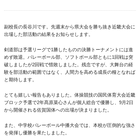
副校長の長谷川です。先週末から県大会を勝ち抜き近畿大会に
出場した部活動の結果をお知らせします。
剣道部は予選リーグで1勝したものの決勝トーナメントには進
めず敗退。バレーボール部、ソフトボール部ともに1回戦は突
破しましたが2回戦で惜敗しました。残念ですが、大舞台の経
験を部活動の範囲ではなく、人間力を高める成長の糧となれば
と期待します。
とても嬉しい報告もありました。体操競技の国民体育大会近畿
ブロック予選で2年髙原菜心さんが個人総合で優勝し、9月2日
から開催される佐賀国体への出場が決まりました。
また、中学校バレーボール中播大会では、本校が圧倒的な強さ
を発揮し優勝を果たしました。