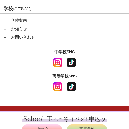
学校について
学校案内
お知らせ
お問い合わせ
中学校SNS
高等学校SNS
〒670-0964 兵庫県姫路市豊沢町83番地
サイトポリシー
|
プライバシーポリシー
中学校
高等学校
Copyright © 2021 Himeji international school. All Rights Reserved