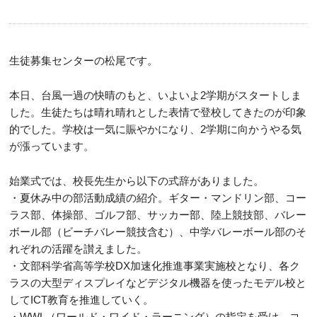
生徒募集センターの松尾です。
本日、台風一過の快晴のもと、いよいよ2学期がスタートしま
した。生徒たちは晴れ晴れとした表情で登校してきたのが印象
的でした。学校は一気に賑やかになり、2学期に向かうやる気
が漲っています。
始業式では、校長先生から以下の式辞がありました。
・夏休み中の部活動成績の紹介。ギター・マンドリン部、コー
ラス部、体操部、ゴルフ部、サッカー部、陸上競技部、バレー
ボール部（ビーチバレー競技含む）、中学バレーボール部のそ
れぞれの活躍を讃えました。
・文部科学省高等学校DX加速化推進事業実施校となり、各ク
ラスの大型ディスプレイなどデジタル機器を使ったモデル校と
してICT教育を推進していく。
・WWL（ワールド・ワイド・ラーニング）の指定を受け、コ