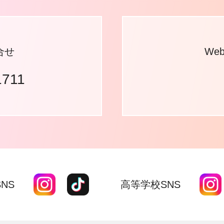
合せ
We
1711
NS
高等学校SNS