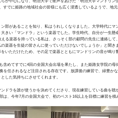
らが中心になり、明治大学で産声をあげた「明治大学マンドリン倶
が、すでに姫路の地域社会の皆様にも広く浸透しているようで、地
リン部があることを知り、私はうれしくなりました。大学時代にマ
り大きい「マンドラ」という楽器でした。学生時代、自分が一生懸
数える楽器を持っている私は、さっそく部の顧問の先生に連絡して
私の楽器を生徒の皆さんに使っていただけないでしょうか」と聞き
事をいただけたため、その足で楽器とともにマンドリンの音が鳴り
も含めてすでに4回の全国大会出場を果たし、また姫路女学院の母体で
演奏を任されるなど注目される存在です。放課後の練習で、緑豊か
りとした気持ちにさせてくれます。
マンドラを誰が使うかを決めてくださり、現在練習している曲を聴
部は、今年7月の全国大会で、初のベスト16以上を目標に練習を積