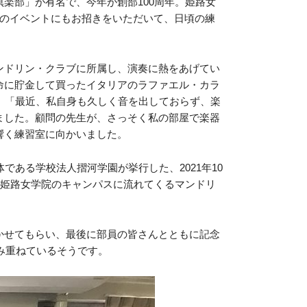
楽部」が有名で、今年が創部100周年。姫路女
元のイベントにもお招きをいただいて、日頃の練
ンドリン・クラブに所属し、演奏に熱をあげてい
命に貯金して買ったイタリアのラファエル・カラ
、「最近、私自身も久しく音を出しておらず、楽
ました。顧問の先生が、さっそく私の部屋で楽器
響く練習室に向かいました。
ある学校法人摺河学園が挙行した、2021年10
な姫路女学院のキャンパスに流れてくるマンドリ
かせてもらい、最後に部員の皆さんとともに記念
み重ねているそうです。