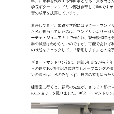
年）に昭和を代表する作曲家となる古賀政男さん
学院ギター・マンドリン部は創部して6年です
習の成果を披露しています。
着任して直ぐ、姫路女学院にはギター・マンド
た私が担当していたのは、マンドリンより一回
ーチェ・ジュニアの手で作られ、製作後40年を
器の状態はわからないのですが、可能であれば
の状態をチェックして、「活用します」との返
ギター・マンドリン部は、創部6年目ながら今年
月の創立100周年記念式典でもオープニングの
ンの調べは、私のみならず、校内の皆をゆった
練習室に行くと、顧問の先生が、さっそく私の
の1ショットを撮りました。ギター・マンドリン