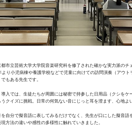
京都市立芸術大学大学院音楽研究科を修了された確かな実力派のチ
8年より小児病棟や養護学校などで児童に向けての訪問演奏（アウ
」でもある先生です。
。導入では、生徒たちが周囲には秘密で持参した日用品（クシをケ
らうクイズに挑戦。日常の何気ない音にじっと耳を澄ます、心地よ
音を自分で擬音語に表してみるだけでなく、先生が口にした擬音語
表現方法の違いや感性の多様性に触れていきました。