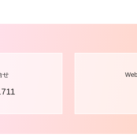
合せ
We
1711