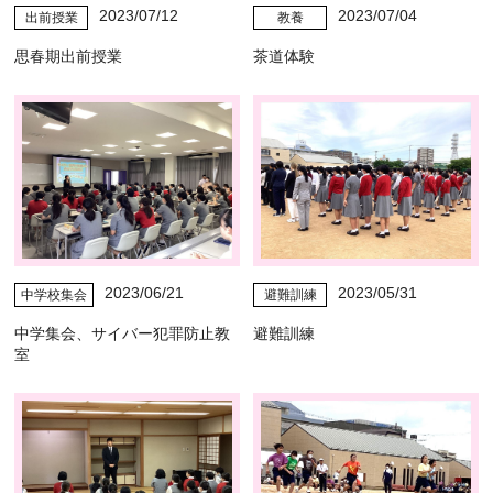
2023/07/12
2023/07/04
出前授業
教養
思春期出前授業
茶道体験
2023/06/21
2023/05/31
中学校集会
避難訓練
中学集会、サイバー犯罪防止教
避難訓練
室